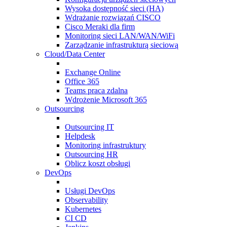
Wysoka dostępność sieci (HA)
Wdrażanie rozwiązań CISCO
Cisco Meraki dla firm
Monitoring sieci LAN/WAN/WiFi
Zarządzanie infrastrukturą sieciową
Cloud/Data Center
Exchange Online
Office 365
Teams praca zdalna
Wdrożenie Microsoft 365
Outsourcing
Outsourcing IT
Helpdesk
Monitoring infrastruktury
Outsourcing HR
Oblicz koszt obsługi
DevOps
Usługi DevOps
Observability
Kubernetes
CI CD