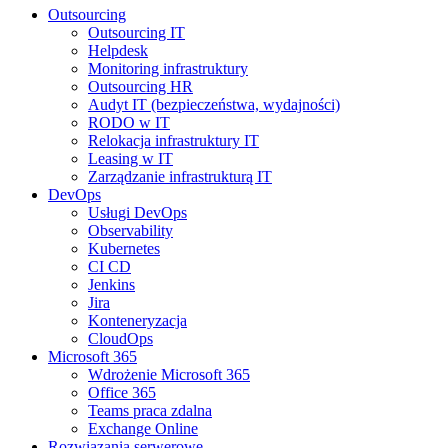
Outsourcing
Outsourcing IT
Helpdesk
Monitoring infrastruktury
Outsourcing HR
Audyt IT (bezpieczeństwa, wydajności)
RODO w IT
Relokacja infrastruktury IT
Leasing w IT
Zarządzanie infrastrukturą IT
DevOps
Usługi DevOps
Observability
Kubernetes
CI CD
Jenkins
Jira
Konteneryzacja
CloudOps
Microsoft 365
Wdrożenie Microsoft 365
Office 365
Teams praca zdalna
Exchange Online
Rozwiązania serwerowe