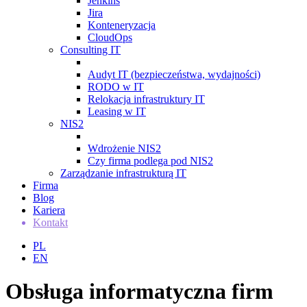
Jenkins
Jira
Konteneryzacja
CloudOps
Consulting IT
Audyt IT (bezpieczeństwa, wydajności)
RODO w IT
Relokacja infrastruktury IT
Leasing w IT
NIS2
Wdrożenie NIS2
Czy firma podlega pod NIS2
Zarządzanie infrastrukturą IT
Firma
Blog
Kariera
Kontakt
PL
EN
Obsługa informatyczna firm