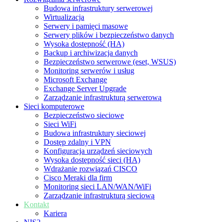
Budowa infrastruktury serwerowej
Wirtualizacja
Serwery i pamięci masowe
Serwery plików i bezpieczeństwo danych
Wysoka dostępność (HA)
Backup i archiwizacja danych
Bezpieczeństwo serwerowe (eset, WSUS)
Monitoring serwerów i usług
Microsoft Exchange
Exchange Server Upgrade
Zarządzanie infrastrukturą serwerową
Sieci komputerowe
Bezpieczeństwo sieciowe
Sieci WiFi
Budowa infrastruktury sieciowej
Dostęp zdalny i VPN
Konfiguracja urządzeń sieciowych
Wysoka dostępność sieci (HA)
Wdrażanie rozwiązań CISCO
Cisco Meraki dla firm
Monitoring sieci LAN/WAN/WiFi
Zarządzanie infrastrukturą sieciową
Kontakt
Kariera